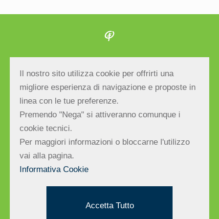
Albero Maestro S.r.l.
Il nostro sito utilizza cookie per offrirti una
Via E.Bevilacqua, 27 – 47039 Savignano sul
migliore esperienza di navigazione e proposte in
Rubicone (FC) ITALY | Tel/fax
linea con le tue preferenze.
+39.0541.943666
| E-mail:
Premendo "Nega" si attiveranno comunque i
info@alberomaestro.com
cookie tecnici.
C.F. e P.IVA: 03377740406 | Reg.Impr.di FC –
Per maggiori informazioni o bloccarne l'utilizzo
R.E.A. di FC n.298283 – Cap. Soc. € 10.000,00
vai alla pagina.
| PEC:
alberomaestro@cert.cna.it
Informativa Cookie
(c) Albero Maestro S.r.l. – Tutti i diritti
riservati.
Accetta Tutto
Credits by Hi-Net