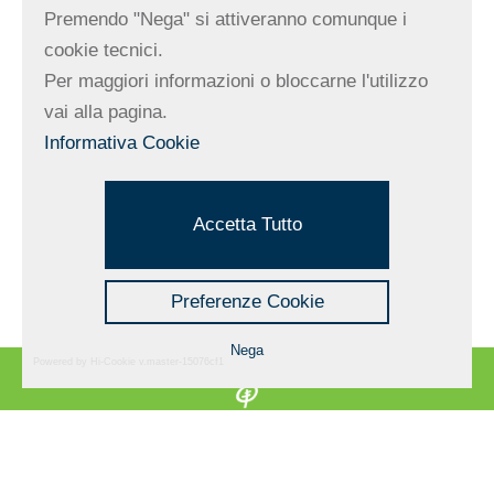
Premendo "Nega" si attiveranno comunque i
cookie tecnici.
Per maggiori informazioni o bloccarne l'utilizzo
Joe Bananas
vai alla pagina.
Informativa Cookie
Stabilimenti balneari
Accetta Tutto
1
2
3
4
Accanto
Preferenze Cookie
Nega
Powered by Hi-Cookie v.master-15076cf1
Albero Maestro S.r.l.