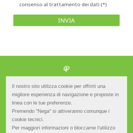
consenso al trattamento dei dati (*)
Albero Maestro S.r.l.
Il nostro sito utilizza cookie per offrirti una
migliore esperienza di navigazione e proposte in
Via E.Bevilacqua, 27 – 47039 Savignano sul
linea con le tue preferenze.
Rubicone (FC) ITALY | Tel/fax
Premendo "Nega" si attiveranno comunque i
+39.0541.943666
| E-mail:
cookie tecnici.
info@alberomaestro.com
Per maggiori informazioni o bloccarne l'utilizzo
C.F. e P.IVA: 03377740406 | Reg.Impr.di FC –