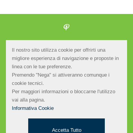
Albero Maestro S.r.l.
Il nostro sito utilizza cookie per offrirti una
Via E.Bevilacqua, 27 – 47039 Savignano sul
migliore esperienza di navigazione e proposte in
Rubicone (FC) ITALY | Tel/fax
linea con le tue preferenze.
+39.0541.943666
| E-mail:
Premendo "Nega" si attiveranno comunque i
info@alberomaestro.com
cookie tecnici.
C.F. e P.IVA: 03377740406 | Reg.Impr.di FC –
Per maggiori informazioni o bloccarne l'utilizzo
R.E.A. di FC n.298283 – Cap. Soc. € 10.000,00
vai alla pagina.
| PEC:
alberomaestro@cert.cna.it
Informativa Cookie
(c) Albero Maestro S.r.l. – Tutti i diritti
riservati.
Accetta Tutto