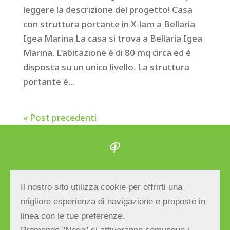
leggere la descrizione del progetto! Casa
con struttura portante in X-lam a Bellaria
Igea Marina La casa si trova a Bellaria Igea
Marina. L’abitazione è di 80 mq circa ed è
disposta su un unico livello. La struttura
portante è...
« Post precedenti
Albero Maestro S.r.l.
Il nostro sito utilizza cookie per offrirti una
Via E.Bevilacqua, 27 – 47039 Savignano sul
migliore esperienza di navigazione e proposte in
Rubicone (FC) ITALY | Tel/fax
linea con le tue preferenze.
+39.0541.943666
| E-mail: