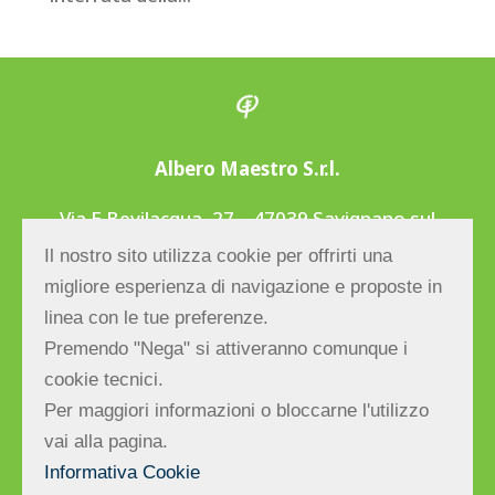
Albero Maestro S.r.l.
Via E.Bevilacqua, 27 – 47039 Savignano sul
Rubicone (FC) ITALY | Tel/fax
Il nostro sito utilizza cookie per offrirti una
+39.0541.943666
| E-mail:
migliore esperienza di navigazione e proposte in
info@alberomaestro.com
linea con le tue preferenze.
C.F. e P.IVA: 03377740406 | Reg.Impr.di FC –
Premendo "Nega" si attiveranno comunque i
R.E.A. di FC n.298283 – Cap. Soc. € 10.000,00
cookie tecnici.
| PEC:
alberomaestro@cert.cna.it
Per maggiori informazioni o bloccarne l'utilizzo
(c) Albero Maestro S.r.l. – Tutti i diritti
vai alla pagina.
riservati.
Informativa Cookie