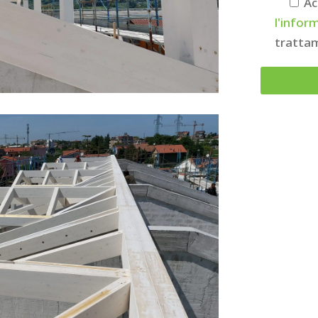
Ac
l'infor
trattam