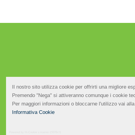
Via E.Bevilacqua, 27 – 47039 Savig
Il nostro sito utilizza cookie per offrirti una migliore 
C.F. e P.IVA: 03377740406 | Reg.Im
Premendo "Nega" si attiveranno comunque i cookie tec
Per maggiori informazioni o bloccarne l'utilizzo vai alla
Informativa Cookie
Powered by Hi-Cookie v.master-15076cf1