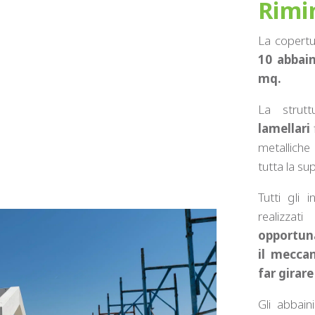
Rimi
La copert
10 abbain
mq.
La strut
lamellari
f
metalliche
tutta la sup
Tutti gli 
realizza
opportuna
il meccan
far girare
Gli abbain