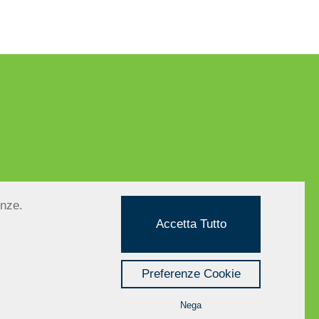
| E-mail:
info@alberomaestro.com
enze.
| PEC:
alberomaestro@cert.cna.it
Accetta Tutto
Preferenze Cookie
t
Nega