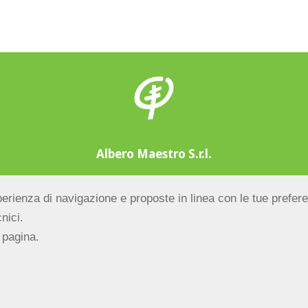
Albero Maestro S.r.l.
nano sul Rubicone (FC) ITALY | Tel/fax
+39.0541.943666
esperienza di navigazione e proposte in linea con le tue prefer
pr.di FC – R.E.A. di FC n.298283 – Cap. Soc. € 10.000,00 
nici.
(c) Albero Maestro S.r.l. – Tutti i diritti riservati.
 pagina.
Credits by Hi-Net
Informativa Privacy
–
Mappa del sito
–
Credits by Hi-Ne