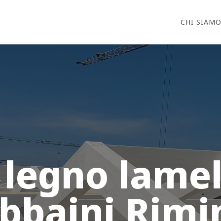
CHI SIAM
 legno lame
bbaini Rimi