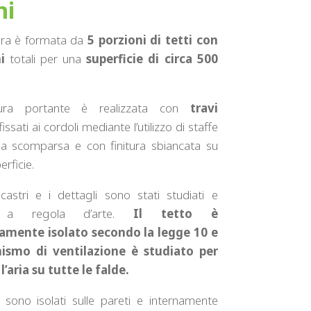
ni
ura è formata da
5 porzioni di tetti con
i
totali per una
superficie di circa 500
tura portante è realizzata con
travi
issati ai cordoli mediante l’utilizzo di staffe
 a scomparsa e con finitura sbiancata su
erficie.
incastri e i dettagli sono stati studiati e
ti a regola d’arte.
Il tetto è
mente isolato secondo la legge 10 e
ismo di ventilazione è studiato per
 l’aria su tutte le falde.
i sono isolati sulle pareti e internamente