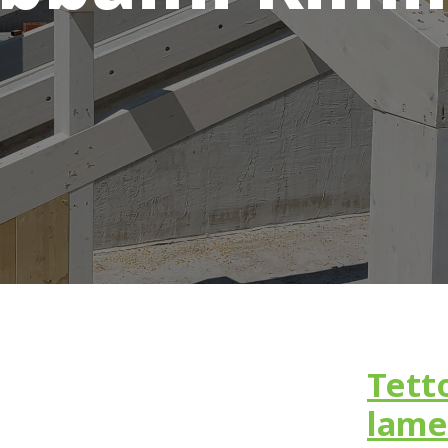
Te
lame