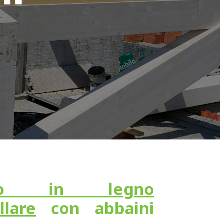
tto in legno
llare
con abbaini